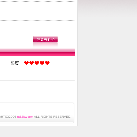
態度
HT(C)2006
m32kw.com
ALL RIGHTS RESERVED.