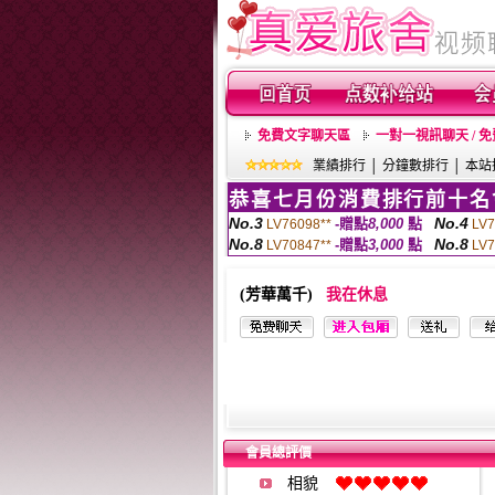
免費文字聊天區
一對一視訊聊天 / 
業績排行
│
分鐘數排行
│
本站
恭喜七月份消費排行前十名
No.3
No.4
-贈點
8,000
點
LV76098**
LV7
No.8
No.8
-贈點
3,000
點
LV70847**
LV7
(芳華萬千)
我在休息
會員總評價
相貌