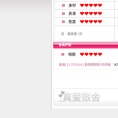
身材
表演
態度
註﹕最高值 5分
會員評價
相貌
會員[ LV3787610 ] 我想撲倒妳 的評論：
大家