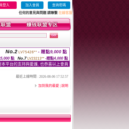
員登入
加入會員
查詢密碼
任何的意見與問題 請聯繫
在線客服
No.2
- 贈點
9,000
點
LV75426**
No.7
點
5,000
點
-贈點
4,000
點
LV23213**
對本平台的支持與愛護, 也恭喜以上會員
最近上線時間 : 2026-08-06 17:52:57
加到我的最愛
|
說明