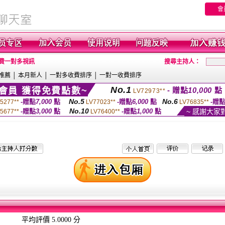
會
免費一對多視訊
搜尋主持人：
推薦
│
本月新人
│
一對多收費排序
│
一對一收費排序
No.1
會員 獲得免費點數~
- 贈點
10,000
點
LV72973**
No.5
No.6
-贈點
7,000
點
-贈點
6,000
點
-贈
5277**
LV77023**
LV76835**
No.10
-贈點
3,000
點
-贈點
1,000
點
~ 感謝大家
5677**
LV76400**
平均評價 5.0000 分