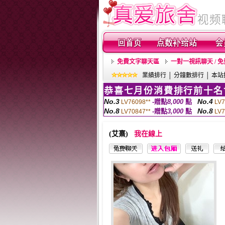
免費文字聊天區
一對一視訊聊天 / 
業績排行
│
分鐘數排行
│
本站
恭喜七月份消費排行前十名
No.3
No.4
-贈點
8,000
點
LV76098**
LV7
No.8
No.8
-贈點
3,000
點
LV70847**
LV7
(艾熹)
我在線上