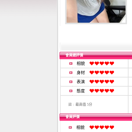
會員總評價
相貌
身材
表演
態度
註﹕最高值 5分
會員評價
相貌