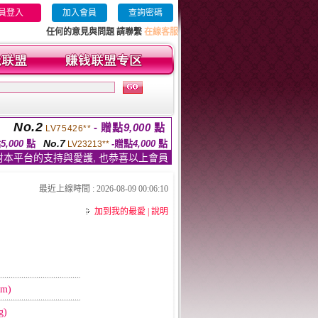
員登入
加入會員
查詢密碼
任何的意見與問題 請聯繫
在線客服
No.2
- 贈點
9,000
點
LV75426**
No.7
點
5,000
點
-贈點
4,000
點
LV23213**
對本平台的支持與愛護, 也恭喜以上會員
最近上線時間 : 2026-08-09 00:06:10
加到我的最愛
|
說明
m)
g)