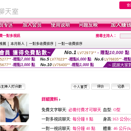
會
免費一對多視訊
搜尋主持人：
推薦
│
本月新人
│
一對多收費排序
│
一對一收費排序
No.1
會員 獲得免費點數~
- 贈點
10,000
點
LV72973**
No.5
No.6
-贈點
7,000
點
-贈點
6,000
點
-贈
5277**
LV77023**
LV76835**
No.10
-贈點
3,000
點
-贈點
1,000
點
~ 感謝大家
5677**
LV76400**
詳細資料
免費文字聊天:
必需付費才可聊天
血型:
O型
一對多視訊聊天:
每分鐘 8 點
身高:
163 公分(c
一對一視訊聊天:
每分鐘 40 點
體重:
46 公斤(k