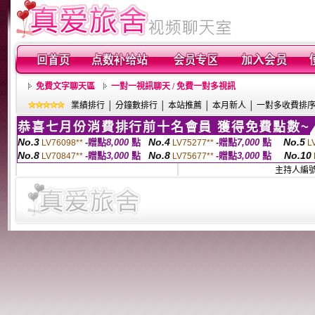
免費文字聊天區
一對一視訊聊天 / 免費一對多視訊
業績排行
│
分鐘數排行
│
本站推薦
│
本月新人
│
一對多收費排
恭喜七月份消費排行前十名會員 獲得免費點數~
No.3
No.4
No.5
-贈點
8,000
點
-贈點
7,000
點
LV76098**
LV75277**
L
No.8
No.8
No.10
-贈點
3,000
點
-贈點
3,000
點
LV70847**
LV75677**
主持人編